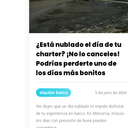
¿Está nublado el día de tu
charter? ¡No lo canceles!
Podrías perderte uno de
los días más bonitos
alquiler barco
5 de julio de 2024
No dejes que un día nublado te impida disfrutar
de tu experiencia en barco. En Menorca, incluso
los días con previsión de lluvia pueden
convertirse …