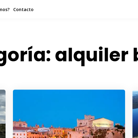
mos?
Contacto
goría:
alquiler