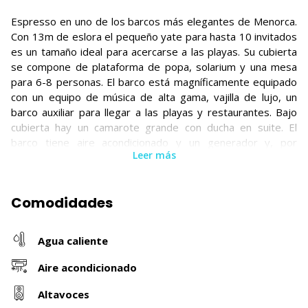
Espresso en uno de los barcos más elegantes de Menorca.
Con 13m de eslora el pequeño yate para hasta 10 invitados
es un tamaño ideal para acercarse a las playas. Su cubierta
se compone de plataforma de popa, solarium y una mesa
para 6-8 personas. El barco está magníficamente equipado
con un equipo de música de alta gama, vajilla de lujo, un
barco auxiliar para llegar a las playas y restaurantes. Bajo
cubierta hay un camarote grande con ducha en suite. El
barco tiene aire acondicionado y un generador y, por
Leer más
supuesto, hay una máquina de café Nespresso.
**COMBUSTIBLE, PATRÓN Y EXTRAS NO INCLUIDOS EN
Comodidades
EL PRECIO**
Se cobrarán al realizar el check out a través de la empresa
propietaria.
Agua caliente
Aire acondicionado
Altavoces