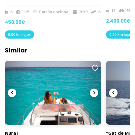
Menorca
11
960
6
115
Patrón opcional
2019
6
2.400,00€
450,00€
0.00 km lejos
0.00 km lejos
Similar
Nura I
"Gat de Mar"