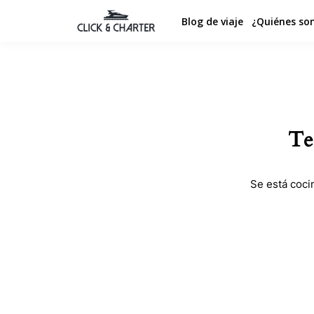
Blog de viaje
¿Quiénes so
Te
Se está coci